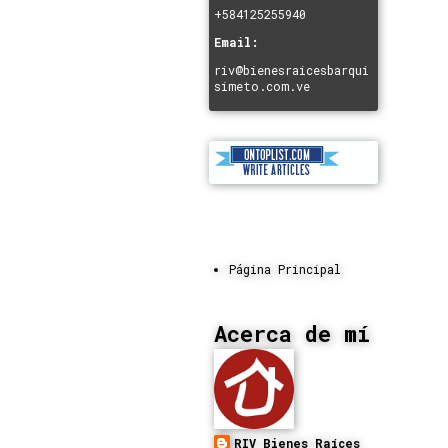
+584125255940
Email:
riv@bienesraicesbarqui
simeto.com.ve
Página Principal
Acerca de mí
RIV Bienes Raíces