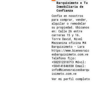
Barquisimeto ® Tu
Inmobiliaria de
Confianza
Confíe en nosotros
para comprar, vender,
alquilar o remodelar
su propiedad. Ubicanos
en: Calle 26 entre
carreras 15 y 16.
Torre David, Nivel
Mezzanina oficina M4
Barquisimeto - Lara
https://www.bienesraic
esbarquisimeto.com.ve
Teléfono fijo:
+582512318713 Móvil:
+584141846930 Email:
info@bienesraicesbarqu
isimeto.com.ve
Ver mi perfil completo